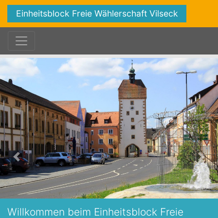
Einheitsblock Freie Wählerschaft Vilseck
Zurück
Vorw
Willkommen beim Einheitsblock Freie