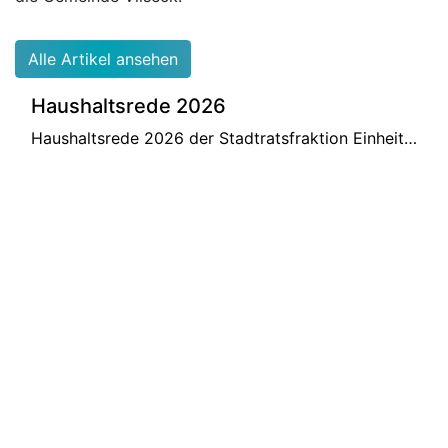
Alle Artikel ansehen
Haushaltsrede 2026
Haushaltsrede 2026 der Stadtratsfraktion Einheitsblock Freie Wählerschaft 2020 - 2026
weiterlesen
Einladung zur Aufstellungsversammlung
2025
Einheitsblock Freie Wählerschaft Vilseck stellt Kandidatenliste für Bürgermeister und Stadtrat auf
weiterlesen
Einheitsblock Freie Wählerschaft
Vilseck stellt Weichen für die Zukunft
Mit einer stark verjüngten Führungsmannschaft geht die Wählergruppe Einheitsblock Freie Wählerschaft in die anstehenden Kommunalwahlen.