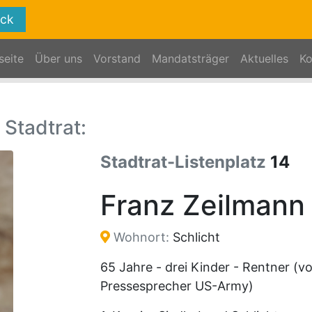
eck
seite
Über uns
Vorstand
Mandatsträger
Aktuelles
Ko
Stadtrat:
Stadtrat-Listenplatz
14
Franz Zeilmann
Wohnort:
Schlicht
65 Jahre - drei Kinder - Rentner (v
Pressesprecher US-Army)