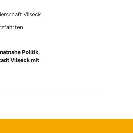
lerschaft Vilseck
tzfahrten
atnahe Politik,
tadt Vilseck mit