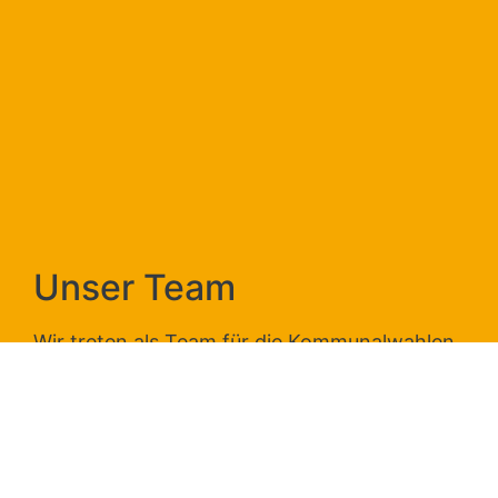
Unser Team
Wir treten als Team für die Kommunalwahlen
2026 an.
Lernen Sie uns kennen!
Übersicht der Stadtratskandidaten