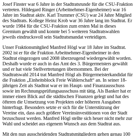
Josef Finster war 6 Jahre in der Stadtratsrunde für die CSU-Fraktion
vertreten. Hildegard Ringer (Arbeitnehmer-Eigenheimer) war 16
Jahre im Stadtrat aktiv. Karl Trummer (CSU) war 24 Jahre Mitglied
des Stadtrats. Kollege Heinz Krob war 36 Jahre lang im Stadtrat. Er
wurde 1984 für die CSU-Fraktion zum ersten Mal in dieses
Gremium gewählt und konnte bei 5 weiteren Stadtratswahlen
jeweils eindrucksvoll sein Stadtratsmandat verteidigen.
Unser Fraktionsmitglied Manfred Högl war 18 Jahre im Stadtrat.
2002 ist er für die Fraktion Arbeitnehmer-Eigenheimer in den
Stadtrat eingezogen und 2008 überzeugend wiedergewählt worden.
Deshalb wurde er auch in das Amt des 3. Bürgermeisters gewählt
und er hat viele Stellvertretungen übernommen. Bei der
Stadtratswahl 2014 trat Manfred Högl als Bürgermeisterkandidat für
die Fraktion „Einheitsblock Freie Wählerschaft“ an. In seiner 18-
jährigen Zeit als Stadtrat war er im Haupt- und Finanzausschuss
sowie im Rechnungsprüfungsausschuss mit tätig. Als Banker hat er
immer einen Blick auf die städtischen Finanzen gelegt und hat des
öfteren die Umsetzung von Projekten oder höheren Ausgaben
hinterfragt. Besonders setzte er sich für die Unterstützung der
Vereine ein, dass auch größere Vereinsinvestitionen von der Stadt
bezuschusst werden. Manfred Högl stellte sich heuer nicht mehr zur
Wahl und scheidet aus eigenem Wunsch aus dem Stadtrat aus.
Mit den nun ausscheidenden Stadtratsmitgliedern gehen genau 100