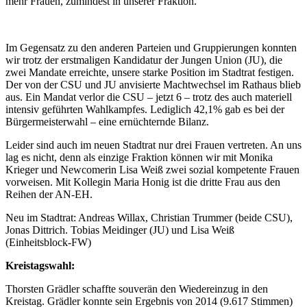
mehr Frauen, zumindest in unserer Fraktion.
Im Gegensatz zu den anderen Parteien und Gruppierungen konnten
wir trotz der erstmaligen Kandidatur der Jungen Union (JU), die
zwei Mandate erreichte, unsere starke Position im Stadtrat festigen.
Der von der CSU und JU anvisierte Machtwechsel im Rathaus blieb
aus. Ein Mandat verlor die CSU – jetzt 6 – trotz des auch materiell
intensiv geführten Wahlkampfes. Lediglich 42,1% gab es bei der
Bürgermeisterwahl – eine ernüchternde Bilanz.
Leider sind auch im neuen Stadtrat nur drei Frauen vertreten. An uns
lag es nicht, denn als einzige Fraktion können wir mit Monika
Krieger und Newcomerin Lisa Weiß zwei sozial kompetente Frauen
vorweisen. Mit Kollegin Maria Honig ist die dritte Frau aus den
Reihen der AN-EH.
Neu im Stadtrat: Andreas Willax, Christian Trummer (beide CSU),
Jonas Dittrich. Tobias Meidinger (JU) und Lisa Weiß
(Einheitsblock-FW)
Kreistagswahl:
Thorsten Grädler schaffte souverän den Wiedereinzug in den
Kreistag. Grädler konnte sein Ergebnis von 2014 (9.617 Stimmen)