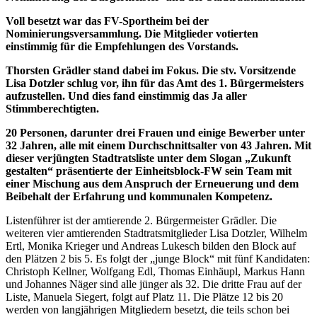
Voll besetzt war das FV-Sportheim bei der
Nominierungsversammlung. Die Mitglieder votierten
einstimmig für die Empfehlungen des Vorstands.
Thorsten Grädler stand dabei im Fokus. Die stv. Vorsitzende
Lisa Dotzler schlug vor, ihn für das Amt des 1. Bürgermeisters
aufzustellen. Und dies fand einstimmig das Ja aller
Stimmberechtigten.
20 Personen, darunter drei Frauen und einige Bewerber unter
32 Jahren, alle mit einem Durchschnittsalter von 43 Jahren.
Mit
dieser verjüngten Stadtratsliste unter dem Slogan „Zukunft
gestalten“ präsentierte der Einheitsblock-FW sein Team mit
einer Mischung aus dem Anspruch der Erneuerung und dem
Beibehalt der Erfahrung und kommunalen Kompetenz.
Listenführer ist der amtierende 2. Bürgermeister Grädler. Die
weiteren vier amtierenden Stadtratsmitglieder Lisa Dotzler, Wilhelm
Ertl, Monika Krieger und Andreas Lukesch bilden den Block auf
den Plätzen 2 bis 5. Es folgt der „junge Block“ mit fünf Kandidaten:
Christoph Kellner, Wolfgang Edl, Thomas Einhäupl, Markus Hann
und Johannes Näger sind alle jünger als 32. Die dritte Frau auf der
Liste, Manuela Siegert, folgt auf Platz 11. Die Plätze 12 bis 20
werden von langjährigen Mitgliedern besetzt, die teils schon bei